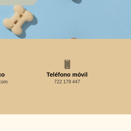
co
Teléfono móvil
.com
722 179 447