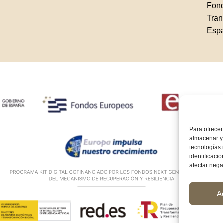
Fond
Tran
Esp
Para ofrecer
almacenar y/
tecnologías
identificaci
afectar nega
A