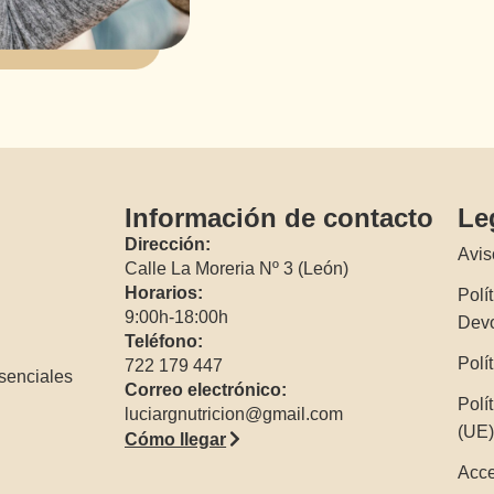
Información de contacto
Le
Dirección:
Avis
Calle La Moreria Nº 3 (León)
Horarios:
Polí
9:00h-18:00h
Dev
Teléfono:
Polí
722 179 447
senciales
Correo electrónico:
Polí
luciargnutricion@gmail.com
(UE
Cómo llegar
Acce